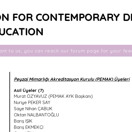
ON FOR CONTEMPORARY D
UCATION
ant to us, you can reach our forum page for your fe
Peyzaj Mimarlığı Akreditasyon Kurulu (PEMAK) Üyeler​i
Asil Üyeler (7)
Murat ÖZYAVUZ (PEMAK AYK Başkanı)
Nuriye PEKER SAY
Saye Nihan ÇABUK
Oktan NALBANTOĞLU
Barış IŞIK
Barış EKMEKÇI