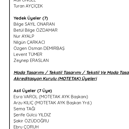
Turan AYÇİÇEK
Yedek Üyeler (7)
Bilge SAYIL ONARAN
Betül Bilge ÖZDAMAR
Nur AYALP
Nilgün ÇARKACI
Özgen Osman DEMİRBAŞ
Levent TÜMER
Zeynep ERASLAN
Moda Tasarımı / Tekstil Tasarımı / Tekstil Ve Moda Tas
Akreditasyon Kurulu (MOTETAK) Üyeleri
Asil Üyeler (7 Üye)
Esra VAROL (MOTETAK AYK Başkanı)
Arzu KILIÇ (MOTETAK AYK Başkan Yrd.)
Sema TAĞI
Şerife Gülcü YILDIZ
Şakir ÖZÜDOĞRU
Ebru ÇORUH