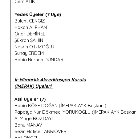
Cem ATIK
Yedek Üyeler (7 Üye)
Bülent CENGIZ
Hakan ALPHAN
Öner DEMİREL
Şükran ŞAHİN
Nesrin OTUZOĞLU
Sunay ERDEM
Rabia Nurhan DÜNDAR
İç Mimarlık Akreditasyon Kurulu
(İMEPAK) Üyeleri
Asil Üyeler (7)
Rabia KÖSE DOĞAN (İMEPAK AYK Başkanı)
Papatya Nur Dökmeci YÖRÜKOĞLU (İMEPAK AYK Başkan Y
A. Müge BOZDAYI
Banu MANAV
Sezin Hatice TANRIÖVER
Adil ÖNGEL