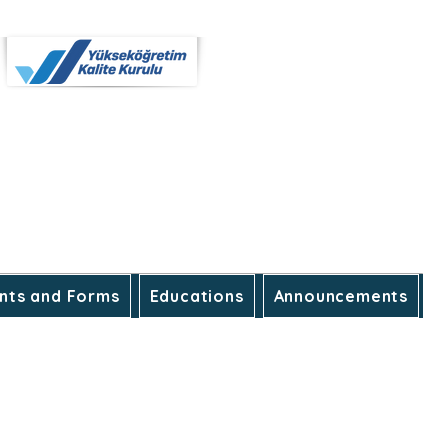
Interior architecture
Interior Architecture and Environmental
Design
Landscape architecture
Urban Design
Urban Design and Landscape Architecture
Authorized for Undergraduate Programs.
ts and Forms
Educations
Announcements