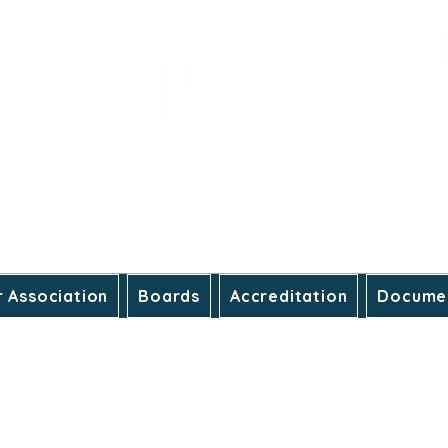
mbers
 Association
Boards
Accreditation
Documen