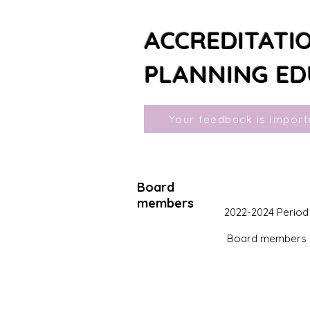
ACCREDITATI
PLANNING ED
Your feedback is import
Board
members
2022-2024 Period
Board members